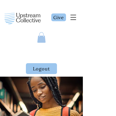
Give
Logout