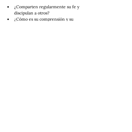
¿Comparten regularmente su fe y 
discipulan a otros?
¿Cómo es su comprensión y su 
experiencia en el evangelismo y el 
discipulado?
¿Abren su hogar y muestran 
hospitalidad a los demás?
9) Habilidades prácticas
Las habilidades prácticas son las 
capacidades esenciales, como el 
aprendizaje de idiomas, el navegar 
asuntos culturales adecuadamente, 
abrazar expectativas realistas y las 
competencias específicas del contexto, 
que permiten a los misioneros adaptarse, 
florecer y servir eficazmente en un nuevo 
entorno.