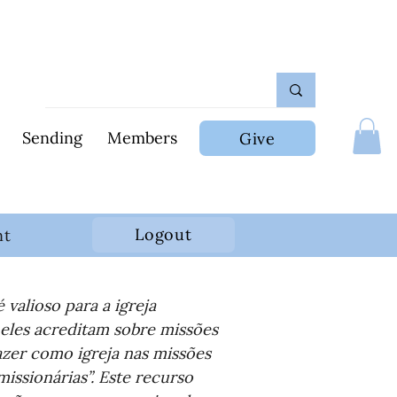
Sending
Members
Give
Logout
nt
valioso para a igreja 
eles acreditam sobre missões 
azer como igreja nas missões 
issionárias”. Este recurso 